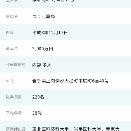
株式会社 ワークイン
法人名
つくし薬局
薬局名
平成8年12月17日
創設
3,000万円
資本金
西舘 孝太
代表取締役
岩手県上閉伊郡大槌町末広町6番40号
本社
220名
従業員数
38歳
平均年齢
東北医科薬科大学、岩手医科大学、帝京大
薬剤師出身